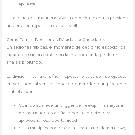
apuesta.
Esta estrategia mantiene viva la emoción mientras previene
una erosión repentina del bankroll.
Cómo Toman Decisiones Rápidas los Jugadores
En sesiones rápidas, el momento de decidir lo es todo; los
jugadores suelen confiar en la intuición en lugar de un
análisis profundo.
La división instintiva “sí/no”—apostar o saltarse—se ejecuta
en segundos al ver un símbolo prometedor o un pico en el
multiplicador.
Cuando aparece un trigger de free‑spin, la mayoría
de los jugadores actúa inmediatamente para
aprovechar esa oportunidad.
Si un multiplicador de crash alcanza rápidamente 4x,