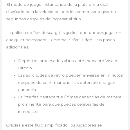
El modo de juego instantáneo de la plataforma está
diseñado para la velocidad; puedes comenzar a girar en
segundos después de ingresar al sitio.
La política de “sin descarga” significa que puedes jugar en
cualquier navegador—Chrome, Safari, Edge—sin pasos
adicionales.
Depósitos procesados al instante mediante Visa o
Bitcoin.
Las solicitudes de retiro pueden enviarse en minutos
después de confirmar que has obtenido una gran
ganancia.
La interfaz destaca tus últimas ganancias de manera
prominente para que puedas celebrarlas de
inmediato.
Gracias a este flujo simplificado, los jugadores se