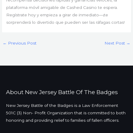
recompensa decisiones rápidas y ganancias veloces, la
plataforma móvil amigable de Cashed Casino te espera.
Regístrate hoy y empieza a girar de inmediato—¡te
sorprenderá lo divertido que pueden ser las ráfagas cortas!
←
Previous Post
Next Post
→
About New Jersey Battle Of The Badges
New Jersey Battle of the Badges is a Law Enforcement
501C (3) Non- Profit Organization that is committed to both
honoring and providing relief to families of fallen officers.