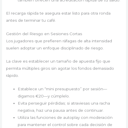
también ofrecen una acreditación rápida de tu saldo.
El recarga rápida te asegura estar listo para otra ronda
antes de terminar tu café.
Gestión del Riesgo en Sesiones Cortas
Los jugadores que prefieren ráfagas de alta intensidad
suelen adoptar un enfoque disciplinado de riesgo.
La clave es establecer un tamaño de apuesta fijo que
permita múltiples giros sin agotar los fondos demasiado
rápido.
Establece un “mini presupuesto” por sesión—
digamos €20—y cúmplelo.
Evita perseguir pérdidas; si atraviesas una racha
negativa, haz una pausa antes de continuar.
Utiliza las funciones de autoplay con moderación
para mantener el control sobre cada decisión de