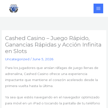
Skip
to
content
Cashed Casino – Juego Rápido,
Ganancias Rápidas y Acción Infinita
en Slots
Uncategorized
/
June 5, 2026
Para los jugadores que ansían ráfagas de juego llenas de
adrenalina, Cashed Casino ofrece una experiencia
impactante que mantiene el corazón acelerado desde la
primera vuelta hasta la última.
Ya sea que estés navegando en el navegador optimizado
para móvil en un iPad o tocando la pantalla de tu teléfono