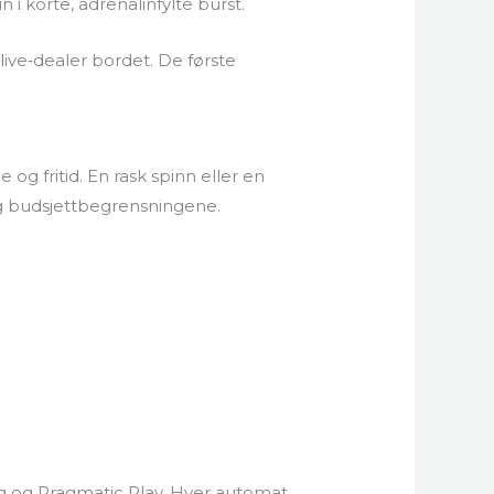
 i korte, adrenalinfylte burst.
 live‑dealer bordet. De første
og fritid. En rask spinn eller en
og budsjettbegrensningene.
ng og Pragmatic Play. Hver automat