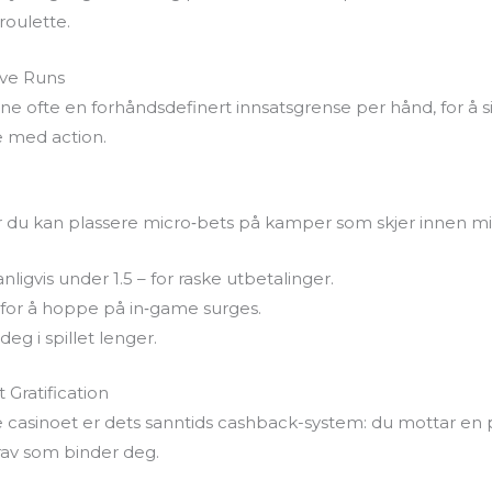
roulette.
ive Runs
rne ofte en forhåndsdefinert innsatsgrense per hånd, for å si
e med action.
r du kan plassere micro‑bets på kamper som skjer innen min
nligvis under 1.5 – for raske utbetalinger.
 for å hoppe på in‑game surges.
eg i spillet lenger.
Gratification
 casinoet er dets sanntids cashback-system: du mottar en 
av som binder deg.