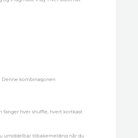
t. Denne kombinasjonen
 fanger hver shuffle, hvert kortkast
r du umiddelbar tilbakemelding når du