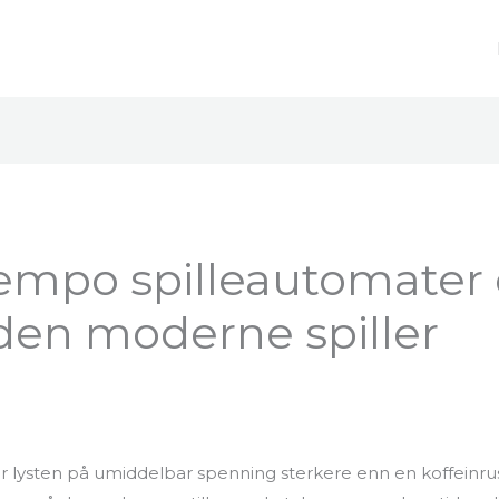
empo spilleautomater 
 den moderne spiller
er lysten på umiddelbar spenning sterkere enn en koffei