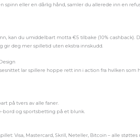
en spinn eller en dårlig hånd, samler du allerede inn en ref
n, kan du umiddelbart motta €5 tilbake (10% cashback). De 
og gir deg mer spilletid uten ekstra innskudd.
 Design
nittet lar spillere hoppe rett inn i action fra hvilken som 
t på tvers av alle faner.
e-bord og sportsbetting på et blunk.
illet: Visa, Mastercard, Skrill, Neteller, Bitcoin – alle støtte