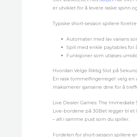
er utviklet for å levere raske spinn o
Typiske short‑session spillere foretre
Automater med lav varians som
Spill med enkle paytables for
Funksjoner som utløses umiddel
Hvordan Velge Riktig Slot på Sekun
En rask tommelfingerregel: velg e
maksimerer sjansene dine for å treff
Live Dealer Games: The Immediate
Live-bordene på 30Bet legger til et 
– alt i samme pust som du spiller.
Fordelen for short‑session spillere e