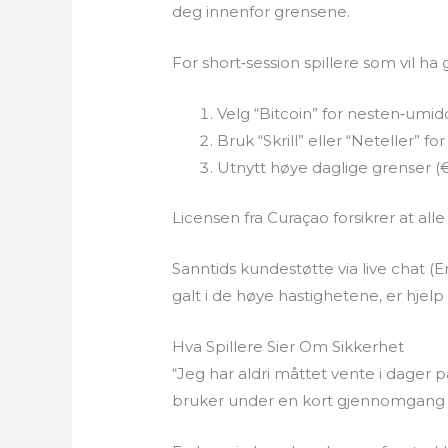
deg innenfor grensene.
For short‑session spillere som vil ha
Velg “Bitcoin” for nesten‑umid
Bruk “Skrill” eller “Neteller” f
Utnytt høye daglige grenser (€10
Licensen fra Curaçao forsikrer at all
Sanntids kundestøtte via live chat (En
galt i de høye hastighetene, er hjelp
Hva Spillere Sier Om Sikkerhet
“Jeg har aldri måttet vente i dager 
bruker under en kort gjennomgang et