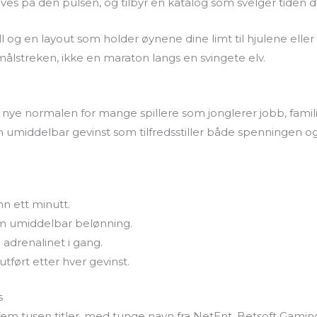
ves på den pulsen, og tilbyr en katalog som svelger tiden din
ill og en layout som holder øynene dine limt til hjulene eller
ålstreken, ikke en maraton langs en svingete elv.
 nye normalen for mange spillere som jonglerer jobb, familie 
n umiddelbar gevinst som tilfredsstiller både spenningen 
n ett minutt.
 om umiddelbar belønning.
 adrenalinet i gang.
ført etter hver gevinst.
s
fem tusen titler, med tunge navn fra NetEnt, Betsoft Gami