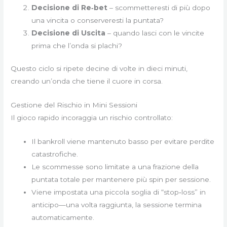
Decisione di Re‑bet
– scommetteresti di più dopo
una vincita o conserveresti la puntata?
Decisione di Uscita
– quando lasci con le vincite
prima che l’onda si plachi?
Questo ciclo si ripete decine di volte in dieci minuti,
creando un’onda che tiene il cuore in corsa.
Gestione del Rischio in Mini Sessioni
Il gioco rapido incoraggia un rischio controllato:
Il bankroll viene mantenuto basso per evitare perdite
catastrofiche.
Le scommesse sono limitate a una frazione della
puntata totale per mantenere più spin per sessione.
Viene impostata una piccola soglia di “stop‑loss” in
anticipo—una volta raggiunta, la sessione termina
automaticamente.