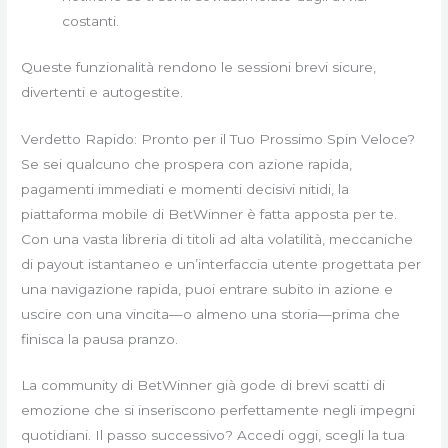
costanti.
Queste funzionalità rendono le sessioni brevi sicure,
divertenti e autogestite.
Verdetto Rapido: Pronto per il Tuo Prossimo Spin Veloce?
Se sei qualcuno che prospera con azione rapida,
pagamenti immediati e momenti decisivi nitidi, la
piattaforma mobile di BetWinner è fatta apposta per te.
Con una vasta libreria di titoli ad alta volatilità, meccaniche
di payout istantaneo e un’interfaccia utente progettata per
una navigazione rapida, puoi entrare subito in azione e
uscire con una vincita—o almeno una storia—prima che
finisca la pausa pranzo.
La community di BetWinner già gode di brevi scatti di
emozione che si inseriscono perfettamente negli impegni
quotidiani. Il passo successivo? Accedi oggi, scegli la tua