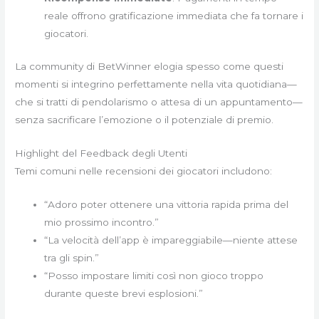
reale offrono gratificazione immediata che fa tornare i
giocatori.
La community di BetWinner elogia spesso come questi
momenti si integrino perfettamente nella vita quotidiana—
che si tratti di pendolarismo o attesa di un appuntamento—
senza sacrificare l’emozione o il potenziale di premio.
Highlight del Feedback degli Utenti
Temi comuni nelle recensioni dei giocatori includono:
“Adoro poter ottenere una vittoria rapida prima del
mio prossimo incontro.”
“La velocità dell’app è impareggiabile—niente attese
tra gli spin.”
“Posso impostare limiti così non gioco troppo
durante queste brevi esplosioni.”