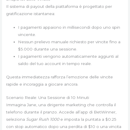
Il sistema di payout della piattaforma è progettato per
gratificazione istantanea:
I pagamenti appaiono in millisecondi dopo uno spin
vincente.
Nessun prelievo manuale richiesto per vincite fino a
$5.000 durante una sessione.
I pagamenti vengono automaticamente aggiunti al
saldo del tuo account in tempo reale.
Questa immediatezza rafforza l’emozione delle vincite
rapide e incoraggia a giocare ancora.
Scenario Reale: Una Sessione di 10 Minuti
Immagina Jane, una dirigente marketing che controlla il
telefono durante il pranzo. Accede all’app di BetWinner,
seleziona
Sugar Rush 1000
e imposta la puntata a $0.25
con stop automatico dopo una perdita di $10 o una vincita