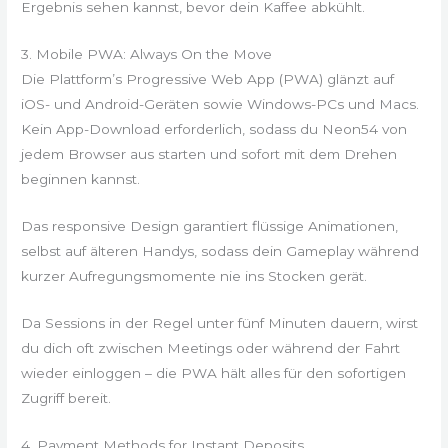
Ergebnis sehen kannst, bevor dein Kaffee abkühlt.
3. Mobile PWA: Always On the Move
Die Plattform’s Progressive Web App (PWA) glänzt auf
iOS- und Android-Geräten sowie Windows-PCs und Macs.
Kein App-Download erforderlich, sodass du Neon54 von
jedem Browser aus starten und sofort mit dem Drehen
beginnen kannst.
Das responsive Design garantiert flüssige Animationen,
selbst auf älteren Handys, sodass dein Gameplay während
kurzer Aufregungsmomente nie ins Stocken gerät.
Da Sessions in der Regel unter fünf Minuten dauern, wirst
du dich oft zwischen Meetings oder während der Fahrt
wieder einloggen – die PWA hält alles für den sofortigen
Zugriff bereit.
4. Payment Methods for Instant Deposits