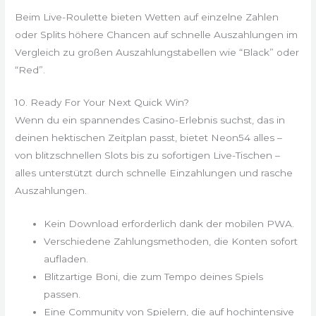
Beim Live-Roulette bieten Wetten auf einzelne Zahlen
oder Splits höhere Chancen auf schnelle Auszahlungen im
Vergleich zu großen Auszahlungstabellen wie “Black” oder
“Red”.
10. Ready For Your Next Quick Win?
Wenn du ein spannendes Casino-Erlebnis suchst, das in
deinen hektischen Zeitplan passt, bietet Neon54 alles –
von blitzschnellen Slots bis zu sofortigen Live-Tischen –
alles unterstützt durch schnelle Einzahlungen und rasche
Auszahlungen.
Kein Download erforderlich dank der mobilen PWA.
Verschiedene Zahlungsmethoden, die Konten sofort
aufladen.
Blitzartige Boni, die zum Tempo deines Spiels
passen.
Eine Community von Spielern, die auf hochintensive