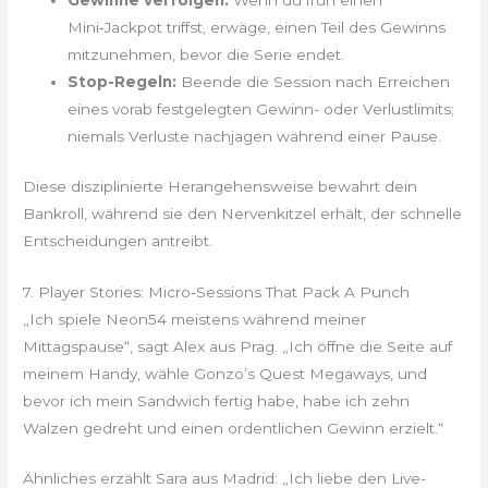
Gewinne verfolgen:
Wenn du früh einen
Mini‑Jackpot triffst, erwäge, einen Teil des Gewinns
mitzunehmen, bevor die Serie endet.
Stop-Regeln:
Beende die Session nach Erreichen
eines vorab festgelegten Gewinn- oder Verlustlimits;
niemals Verluste nachjagen während einer Pause.
Diese disziplinierte Herangehensweise bewahrt dein
Bankroll, während sie den Nervenkitzel erhält, der schnelle
Entscheidungen antreibt.
7. Player Stories: Micro‑Sessions That Pack A Punch
„Ich spiele Neon54 meistens während meiner
Mittagspause“, sagt Alex aus Prag. „Ich öffne die Seite auf
meinem Handy, wähle Gonzo’s Quest Megaways, und
bevor ich mein Sandwich fertig habe, habe ich zehn
Walzen gedreht und einen ordentlichen Gewinn erzielt.“
Ähnliches erzählt Sara aus Madrid: „Ich liebe den Live-