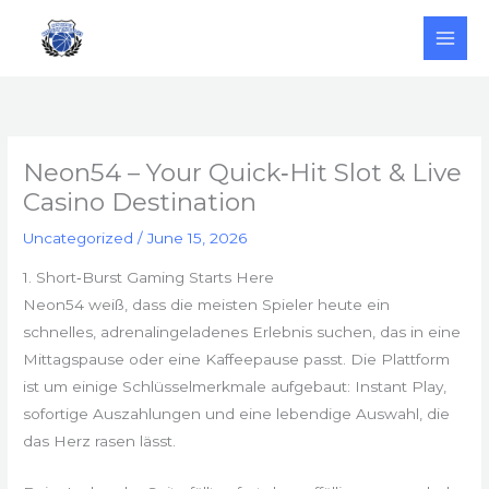
Skip
to
content
Neon54 – Your Quick‑Hit Slot & Live
Casino Destination
Uncategorized
/
June 15, 2026
1. Short‑Burst Gaming Starts Here
Neon54 weiß, dass die meisten Spieler heute ein
schnelles, adrenalingeladenes Erlebnis suchen, das in eine
Mittagspause oder eine Kaffeepause passt. Die Plattform
ist um einige Schlüsselmerkmale aufgebaut: Instant Play,
sofortige Auszahlungen und eine lebendige Auswahl, die
das Herz rasen lässt.