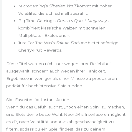
Microgaming’s
Siberian Wolf
kommt mit hoher
Volatilität, die sich schnell auszahlt.
Big Time Gaming’s
Gonzo’s Quest Megaways
kombiniert klassische Walzen mit schnellen
Multiplikator-Explosionen.
Just For The Win’s
Sakura Fortune
bietet sofortige
Cherry‑Fruit Rewards.
Diese Titel wurden nicht nur wegen ihrer Beliebtheit
ausgewählt, sondern auch wegen ihrer Fähigkeit,
Ergebnisse in weniger als einer Minute zu produzieren –
perfekt für hochintensive Spielrunden.
Slot Favorites for Instant Action
Wenn du das Gefühl suchst, „noch einen Spin“ zu machen,
sind Slots deine beste Wahl. Neon54’s Interface ermöglicht
es dir, nach Volatilität und Auszahlgeschwindigkeit zu
filtern, sodass du ein Spiel findest, das zu deinem