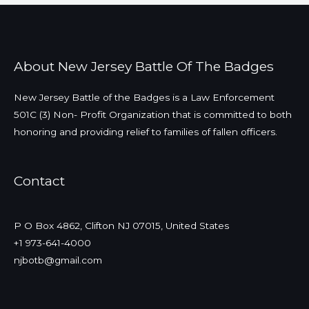
About New Jersey Battle Of The Badges
New Jersey Battle of the Badges is a Law Enforcement
501C (3) Non- Profit Organization that is committed to both
honoring and providing relief to families of fallen officers.
Contact
P O Box 4862, Clifton NJ 07015, United States
+1 973-641-4000
njbotb@gmail.com