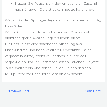
Nutzen Sie Pausen, um den emotionalen Zustand
nach längeren Durststrecken neu zu kalibrieren.
Wagen Sie den Sprung—Beginnen Sie noch heute mit Big
Bass Splash!
Wenn Sie schnelle Nervenkitzel mit der Chance auf
plötzliche große Auszahlungen suchen, bietet
Big Bass Splash eine spannende Mischung aus
Fisch‑Charme und hoch‑volatilen Nervenkitzel—alles
verpackt in kurze, intensive Sessions, die Ihre Zeit
respektieren und Ihr Herz rasen lassen. Tauchen Sie jetzt
in die Walzen ein und sehen Sie, ob Sie den riesigen
Multiplikator vor Ende Ihrer Session erwischen!
←
Previous Post
Next Post
→