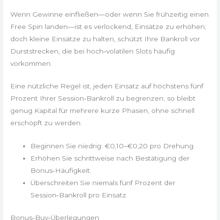
Wenn Gewinne einfließen—oder wenn Sie frühzeitig einen
Free Spin landen—ist es verlockend, Einsätze zu erhöhen;
doch kleine Einsätze zu halten, schützt Ihre Bankroll vor
Durststrecken, die bei hoch‑volatilen Slots häufig
vorkommen.
Eine nützliche Regel ist, jeden Einsatz auf höchstens fünf
Prozent Ihrer Session‑Bankroll zu begrenzen; so bleibt
genug Kapital für mehrere kurze Phasen, ohne schnell
erschöpft zu werden.
Beginnen Sie niedrig: €0,10–€0,20 pro Drehung.
Erhöhen Sie schrittweise nach Bestätigung der
Bonus‑Häufigkeit.
Überschreiten Sie niemals fünf Prozent der
Session‑Bankroll pro Einsatz.
Bonus‑Buy‑Überlegungen