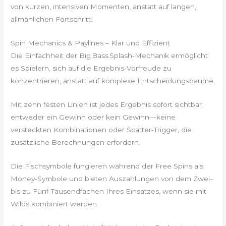
von kurzen, intensiven Momenten, anstatt auf langen,
allmählichen Fortschritt.
Spin Mechanics & Paylines – Klar und Effizient
Die Einfachheit der Big Bass Splash‑Mechanik ermöglicht
es Spielern, sich auf die Ergebnis‑Vorfreude zu
konzentrieren, anstatt auf komplexe Entscheidungsbäume.
Mit zehn festen Linien ist jedes Ergebnis sofort sichtbar:
entweder ein Gewinn oder kein Gewinn—keine
versteckten Kombinationen oder Scatter‑Trigger, die
zusätzliche Berechnungen erfordern.
Die Fischsymbole fungieren während der Free Spins als
Money-Symbole und bieten Auszahlungen von dem Zwei-
bis zu Fünf‑Tausendfachen Ihres Einsatzes, wenn sie mit
Wilds kombiniert werden.