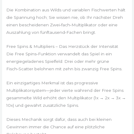
Die Kombination aus Wilds und variablen Fischwerten hält
die Spannung hoch; Sie wissen nie, ob Ihr nächster Dreh
einen bescheidenen Zwei‑fach‑Multiplikator oder eine
Auszahlung von fünftausend‑Fachen bringt.
Free Spins & Multipliers – Das Herzstück der Intensität
Die Free Spins‑Funktion verwandelt das Spiel in ein
energiegeladenes Spielfeld: Drei oder mehr grüne
Fisch‑Scatter belohnen mit zehn bis zwanzig Free Spins.
Ein einzigartiges Merkmal ist das progressive
Multiplikatorsystem—jeder vierte während der Free Spins
gesammelte Wild erhöht den Multiplikator (1x → 2x → 3x →
10x) und gewährt zusätzliche Spins.
Dieses Mechanik sorgt dafür, dass auch bei kleinen
Gewinnen immer die Chance auf eine plötzliche