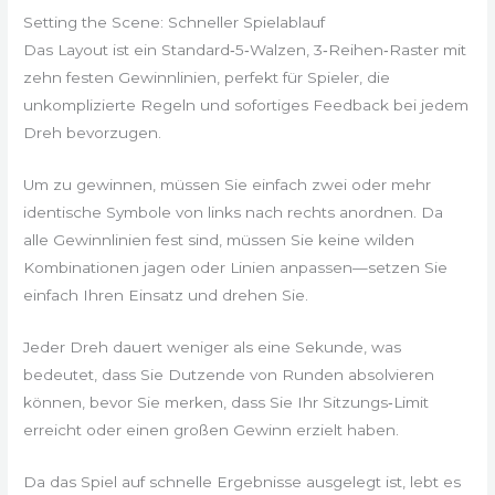
Setting the Scene: Schneller Spielablauf
Das Layout ist ein Standard‑5‑Walzen, 3‑Reihen‑Raster mit
zehn festen Gewinnlinien, perfekt für Spieler, die
unkomplizierte Regeln und sofortiges Feedback bei jedem
Dreh bevorzugen.
Um zu gewinnen, müssen Sie einfach zwei oder mehr
identische Symbole von links nach rechts anordnen. Da
alle Gewinnlinien fest sind, müssen Sie keine wilden
Kombinationen jagen oder Linien anpassen—setzen Sie
einfach Ihren Einsatz und drehen Sie.
Jeder Dreh dauert weniger als eine Sekunde, was
bedeutet, dass Sie Dutzende von Runden absolvieren
können, bevor Sie merken, dass Sie Ihr Sitzungs‑Limit
erreicht oder einen großen Gewinn erzielt haben.
Da das Spiel auf schnelle Ergebnisse ausgelegt ist, lebt es