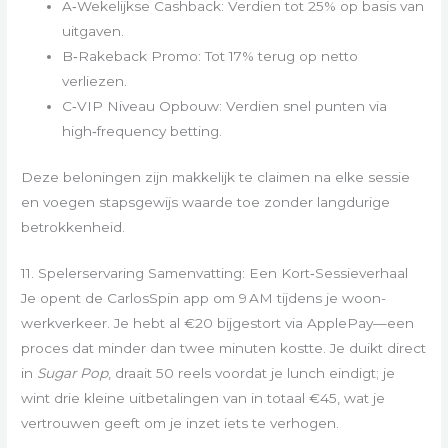
A‑Wekelijkse Cashback: Verdien tot 25% op basis van
uitgaven.
B‑Rakeback Promo: Tot 17% terug op netto
verliezen.
C‑VIP Niveau Opbouw: Verdien snel punten via
high‑frequency betting.
Deze beloningen zijn makkelijk te claimen na elke sessie
en voegen stapsgewijs waarde toe zonder langdurige
betrokkenheid.
11. Spelerservaring Samenvatting: Een Kort‑Sessieverhaal
Je opent de CarlosSpin app om 9 AM tijdens je woon-
werkverkeer. Je hebt al €20 bijgestort via ApplePay—een
proces dat minder dan twee minuten kostte. Je duikt direct
in
Sugar Pop
, draait 50 reels voordat je lunch eindigt; je
wint drie kleine uitbetalingen van in totaal €45, wat je
vertrouwen geeft om je inzet iets te verhogen.