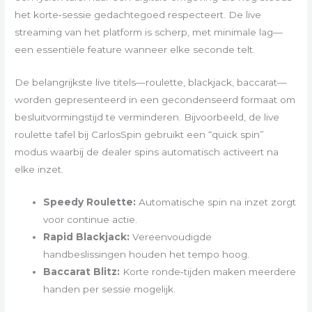
het korte‑sessie gedachtegoed respecteert. De live
streaming van het platform is scherp, met minimale lag—
een essentiële feature wanneer elke seconde telt.
De belangrijkste live titels—roulette, blackjack, baccarat—
worden gepresenteerd in een gecondenseerd formaat om
besluitvormingstijd te verminderen. Bijvoorbeeld, de live
roulette tafel bij CarlosSpin gebruikt een “quick spin”
modus waarbij de dealer spins automatisch activeert na
elke inzet.
Speedy Roulette:
Automatische spin na inzet zorgt
voor continue actie.
Rapid Blackjack:
Vereenvoudigde
handbeslissingen houden het tempo hoog.
Baccarat Blitz:
Korte ronde‑tijden maken meerdere
handen per sessie mogelijk.