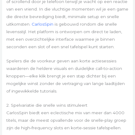
of scrollend door je telefoon terwijl je wacht op een reactie
van een vriend. In die vluchtige momenten wil je een game
die directe bevrediging biedt, minimale setup en snelle
uitkomsten.
CarlosSpin
is gebouwd rondom die snelle
levensstijl. Het platform is ontworpen om direct te laden,
met een overzichtelijke interface waarmee je binnen
seconden een slot of een snel tafelspel kunt starten.
Spelers die de voorkeur geven aan korte actiesessies
waarderen de heldere visuals en duidelijke call‑to‑action
knoppen—elke klik brengt je een stap dichter bij een
mogelijke winst zonder de vertraging van lange laadtijden
of ingewikkelde tutorials.
2. Spelvariatie die snelle wins stimuleert
CarlosSpin biedt een eclectische mix van meer dan 4000
titels, maar de meest opvallende voor de snelle‑play groep
zijn de high‑frequency slots en korte‑sessie tafelspellen.