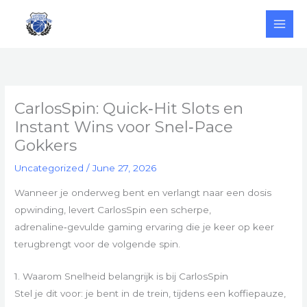
Skip
to
content
CarlosSpin: Quick‑Hit Slots en
Instant Wins voor Snel‑Pace
Gokkers
Uncategorized
/
June 27, 2026
Wanneer je onderweg bent en verlangt naar een dosis
opwinding, levert CarlosSpin een scherpe,
adrenaline‑gevulde gaming ervaring die je keer op keer
terugbrengt voor de volgende spin.
1. Waarom Snelheid belangrijk is bij CarlosSpin
Stel je dit voor: je bent in de trein, tijdens een koffiepauze,