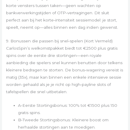
korte vensters tussen taken—geen wachten op
bankverwerkingstijden of OTP‑vertragingen. Dit sluit
perfect aan bij het korte‑intensiteit sessiemodel: je stort,
speelt, neemt op—alles binnen een dag indien gewenst.
9. Bonussen die passen bij snel‑spelen (Kort Vermeld)
CarlosSpin’s welkomstpakket biedt tot €2500 plus gratis
spins over de eerste drie stortingen—een royale
aanbieding die spelers snel kunnen benutten door telkens
kleinere bedragen te storten. De bonus‑wagering vereist is
matig (35x), maar kan binnen een enkele intensieve sessie
worden gehaald als je je richt op high‑payline slots of
tafelspellen die snel uitbetalen.
A‑Eerste Stortingsbonus: 100% tot €1500 plus 150
gratis spins.
B‑Tweede Stortingsbonus: Kleinere boost om
herhaalde stortingen aan te moedigen.