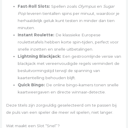
Fast‑Roll Slots:
Spellen zoals
Olympus
en
Sugar
Pop
leveren tientallen spins per minuut, waardoor je
herhaaldelijk geluk kunt testen in minder dan tien
minuten.
Instant Roulette:
De klassieke Europese
roulettetafels hebben korte spin‑tijden, perfect voor
snelle inzetten en snelle uitbetalingen.
Lightning Blackjack:
Een gestroomlijnde versie van
blackjack met vereenvoudigde regels vermindert de
besluitvormingstijd terwijl de spanning van
kaartentelling behouden blijft.
Quick Bingo:
De online bingo‑kamers tonen snelle
kaartweergaven en directe winnaar‑detectie.
Deze titels zijn zorgvuldig geselecteerd om te passen bij
de puls van een speler die meer wil spelen, niet langer.
Wat maakt een Slot “Snel”?