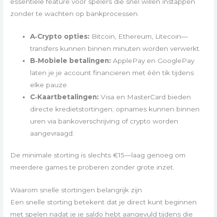
essentiële feature voor spelers die snel willen instappen
zonder te wachten op bankprocessen.
A‑Crypto opties:
Bitcoin, Ethereum, Litecoin—
transfers kunnen binnen minuten worden verwerkt.
B‑Mobiele betalingen:
ApplePay en GooglePay
laten je je account financieren met één tik tijdens
elke pauze.
C‑Kaartbetalingen:
Visa en MasterCard bieden
directe kredietstortingen; opnames kunnen binnen
uren via bankoverschrijving of crypto worden
aangevraagd.
De minimale storting is slechts €15—laag genoeg om
meerdere games te proberen zonder grote inzet.
Waarom snelle stortingen belangrijk zijn
Een snelle storting betekent dat je direct kunt beginnen
met spelen nadat je je saldo hebt aangevuld tijdens die