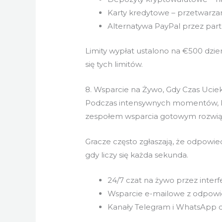
Karty kredytowe – przetwarzan
Alternatywa PayPal przez part
Limity wypłat ustalono na €500 dzie
się tych limitów.
8. Wsparcie na Żywo, Gdy Czas Ucie
Podczas intensywnych momentów, każ
zespołem wsparcia gotowym rozwiąz
Gracze często zgłaszają, że odpowie
gdy liczy się każda sekunda.
24/7 czat na żywo przez interf
Wsparcie e-mailowe z odpowie
Kanały Telegram i WhatsApp d