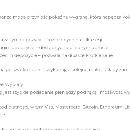
nza mogą przynieść pokaźną wygraną, która napędza kole
rwszym depozycie – rozłożonych na kilka sesji
ugim depozycie – dostępnych po jednym obrocie
ecim depozycie – pozwala na dłuższe krótkie serie
 go szybko spełnić, wykonując kolejne małe zakłady zamia
we Wypłaty
 jest szybkie posiadanie pieniędzy pod ręką i możliwość w
d płatności, w tym Visa, Mastercard, Bitcoin, Ethereum, Lit
ie.
atychmiastowe potwierdzenie na blockchainie