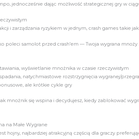
mpo, jednocześnie dając możliwość strategicznej gry w ciągu
zeczywistym
kcji i zarządzania ryzykiem w jednym, crash games takie jak 
ko poleci samolot przed crash’em — Twoja wygrana mnoży się
stawiania, wyświetlanie mnożnika w czasie rzeczywistym
 spadania, natychmiastowe rozstrzygnięcia wygranej/przegr
onusowe, ale krótkie cykle gry
jak mnożnik się wspina i decydujesz, kiedy zablokować wygr
ana na Małe Wygrane
t hojny, najbardziej atrakcyjną częścią dla graczy preferują