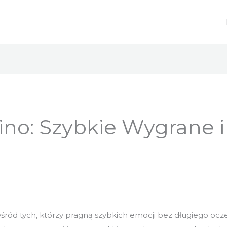
ino: Szybkie Wygrane 
wśród tych, którzy pragną szybkich emocji bez długiego oc