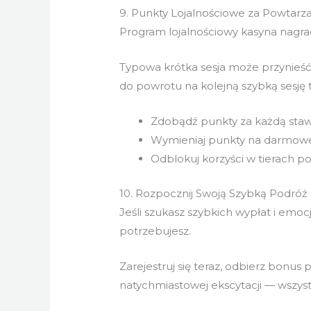
9. Punkty Lojalnościowe za Powtarz
Program lojalnościowy kasyna nagr
Typowa krótka sesja może przynie
do powrotu na kolejną szybką sesję
Zdobądź punkty za każdą stawkę
Wymieniaj punkty na darmowe
Odblokuj korzyści w tierach 
10. Rozpocznij Swoją Szybką Podróż
Jeśli szukasz szybkich wypłat i emo
potrzebujesz.
Zarejestruj się teraz, odbierz bonus p
natychmiastowej ekscytacji — wszy