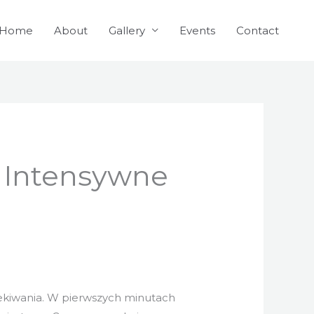
Home
About
Gallery
Events
Contact
i Intensywne
zekiwania. W pierwszych minutach