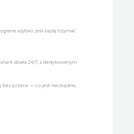
ygrane szybko, jeśli będą trzymać
shark działa 24/7, z dedykowanym
ę bez przerw — co jest niezbędne,