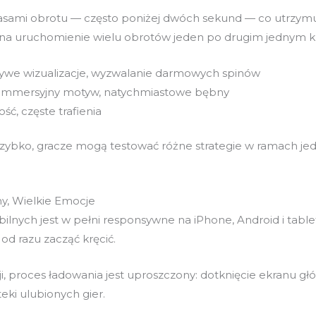
 czasami obrotu — często poniżej dwóch sekund — co utrzy
na uruchomienie wielu obrotów jeden po drugim jednym kl
ywe wizualizacje, wyzwalanie darmowych spinów
– immersyjny motyw, natychmiastowe bębny
ść, częste trafienia
szybko, gracze mogą testować różne strategie w ramach jedn
ny, Wielkie Emocje
lnych jest w pełni responsywne na iPhone, Android i table
od razu zacząć kręcić.
ji, proces ładowania jest uproszczony: dotknięcie ekranu 
eki ulubionych gier.