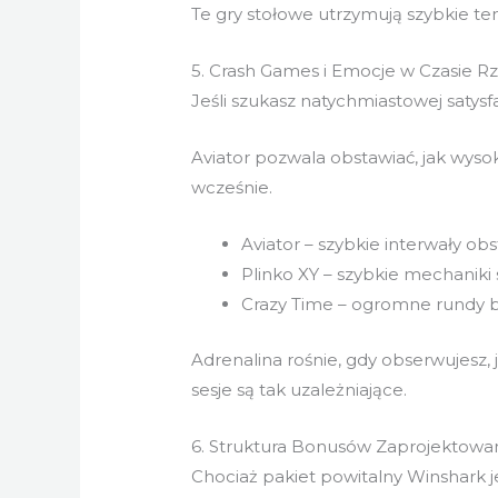
Te gry stołowe utrzymują szybkie te
5. Crash Games i Emocje w Czasie R
Jeśli szukasz natychmiastowej satysfa
Aviator pozwala obstawiać, jak wyso
wcześnie.
Aviator – szybkie interwały ob
Plinko XY – szybkie mechaniki
Crazy Time – ogromne rundy b
Adrenalina rośnie, gdy obserwujesz, 
sesje są tak uzależniające.
6. Struktura Bonusów Zaprojektow
Chociaż pakiet powitalny Winshark jes