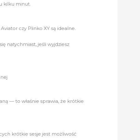
 kilku minut.
Aviator czy Plinko XY są idealne.
 natychmiast, jeśli wyjdziesz
anej
aną — to właśnie sprawia, że krótkie
cych krótkie sesje jest możliwość