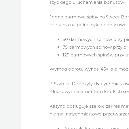
szybkiego uruchamiania bonusów.
Jedno darmowe spiny na Sweet Bona
czekania na pełne cykle bonusowe.
50 darmowych spinów przy pie
75 darmowych spinów przy dr
125 darmowych spinów przy trz
Wymóg obrotu wynosi 45×, ale można
7. Szybkie Depozyty i Natychmiasto
Kluczowym elementem krótkich sesji
Kasyno obsługuje szeroki zakres meto
niemal natychmiastowe przetwarzan
Depozyty kryptowalutowe – n