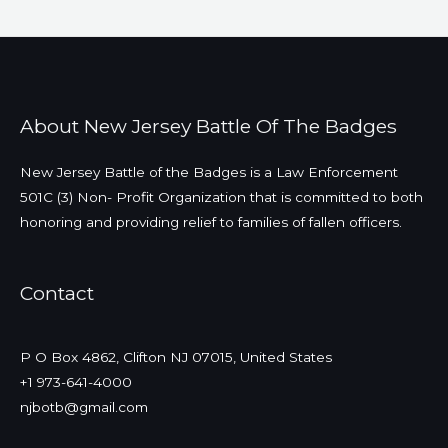
About New Jersey Battle Of The Badges
New Jersey Battle of the Badges is a Law Enforcement
501C (3) Non- Profit Organization that is committed to both
honoring and providing relief to families of fallen officers.
Contact
P O Box 4862, Clifton NJ 07015, United States
+1 973-641-4000
njbotb@gmail.com