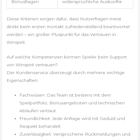
Bonusfragen
widersprüchliche Auskünfte
Diese Kriterien sorgen dafür, dass Nutzerfragen meist
direkt beim ersten Kontakt zufriedenstellend beantwortet
werden – ein großer Pluspunkt für das Vertrauen in
Winspirit.
Auf welche Kompetenzen können Spieler beim Support
von Winspirit vertrauen?
Der Kundenservice überzeugt durch mehrere wichtige
Eigenschaften:
Fachwissen: Das Team ist bestens mit dem
Spielportfolio, Bonusangeboten und technischen
Abläufen vertraut.
Freundlichkeit: Jede Anfrage wird mit Geduld und
Respekt behandelt.
Zuverlässigkeit: Versprochene Rückmeldungen und