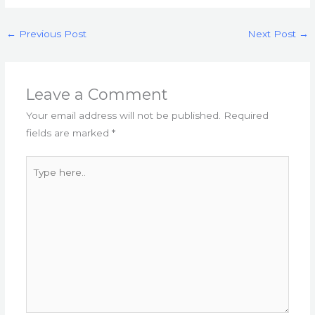
←
Previous Post
Next Post
→
Leave a Comment
Your email address will not be published.
Required
fields are marked
*
Type
here..