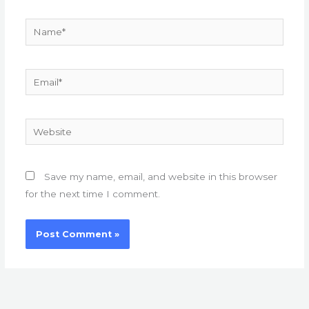
Name*
Email*
Website
Save my name, email, and website in this browser
for the next time I comment.