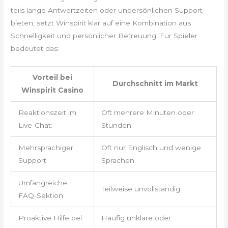
teils lange Antwortzeiten oder unpersönlichen Support
bieten, setzt Winspirit klar auf eine Kombination aus
Schnelligkeit und persönlicher Betreuung. Für Spieler
bedeutet das:
Vorteil bei
Durchschnitt im Markt
Winspirit Casino
Reaktionszeit im
Oft mehrere Minuten oder
Live-Chat:
Stunden
Mehrsprachiger
Oft nur Englisch und wenige
Support
Sprachen
Umfangreiche
Teilweise unvollständig
FAQ-Sektion
Proaktive Hilfe bei
Häufig unklare oder