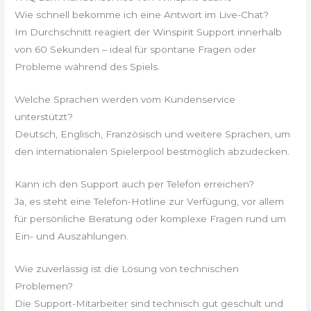
Wie schnell bekomme ich eine Antwort im Live-Chat?
Im Durchschnitt reagiert der Winspirit Support innerhalb
von 60 Sekunden – ideal für spontane Fragen oder
Probleme während des Spiels.
Welche Sprachen werden vom Kundenservice
unterstützt?
Deutsch, Englisch, Französisch und weitere Sprachen, um
den internationalen Spielerpool bestmöglich abzudecken.
Kann ich den Support auch per Telefon erreichen?
Ja, es steht eine Telefon-Hotline zur Verfügung, vor allem
für persönliche Beratung oder komplexe Fragen rund um
Ein- und Auszahlungen.
Wie zuverlässig ist die Lösung von technischen
Problemen?
Die Support-Mitarbeiter sind technisch gut geschult und