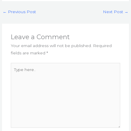
←
Previous Post
Next Post
→
Leave a Comment
Your email address will not be published.
Required
fields are marked
*
Type
here..