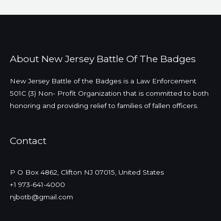
About New Jersey Battle Of The Badges
New Jersey Battle of the Badges is a Law Enforcement
501C (3) Non- Profit Organization that is committed to both
honoring and providing relief to families of fallen officers.
Contact
P O Box 4862, Clifton NJ 07015, United States
+1 973-641-4000
njbotb@gmail.com