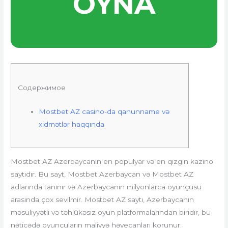
OYNA
Содержимое
Mostbet AZ casino-da qanunname və
xidmətlər haqqında
Mostbet AZ Azerbaycanın en populyar və en qızgın kazino
saytıdır. Bu sayt, Mostbet Azerbaycan və Mostbet AZ
adlarında tanınır və Azerbaycanın milyonlarca oyunçusu
arasında çox sevilmir. Mostbet AZ saytı, Azerbaycanın
məsuliyyətli və təhlükəsiz oyun platformalarından biridir, bu
nəticədə oyunçuların maliyyə həyecanları korunur.