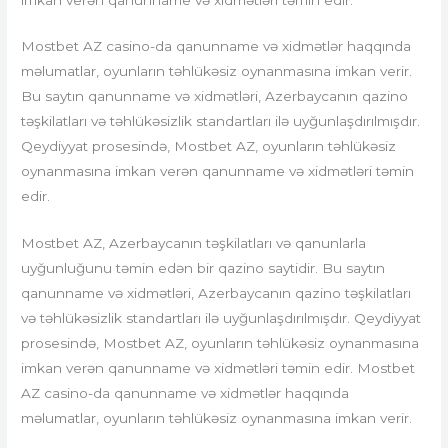
Mostbet AZ casino-da qanunname və xidmətlər haqqında
məlumatlar, oyunların təhlükəsiz oynanmasına imkan verir.
Bu saytın qanunname və xidmətləri, Azerbaycanın qazino
təşkilatları və təhlükəsizlik standartları ilə uyğunlaşdırılmışdır.
Qeydiyyat prosesində, Mostbet AZ, oyunların təhlükəsiz
oynanmasına imkan verən qanunname və xidmətləri təmin
edir.
Mostbet AZ, Azerbaycanın təşkilatları və qanunlarla
uyğunluğunu təmin edən bir qazino saytidir. Bu saytın
qanunname və xidmətləri, Azerbaycanın qazino təşkilatları
və təhlükəsizlik standartları ilə uyğunlaşdırılmışdır. Qeydiyyat
prosesində, Mostbet AZ, oyunların təhlükəsiz oynanmasına
imkan verən qanunname və xidmətləri təmin edir. Mostbet
AZ casino-da qanunname və xidmətlər haqqında
məlumatlar, oyunların təhlükəsiz oynanmasına imkan verir.