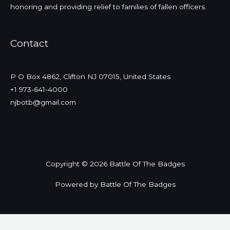
honoring and providing relief to families of fallen officers.
Contact
P O Box 4862, Clifton NJ 07015, United States
+1 973-641-4000
njbotb@gmail.com
Copyright © 2026 Battle Of The Badges
Powered by Battle Of The Badges