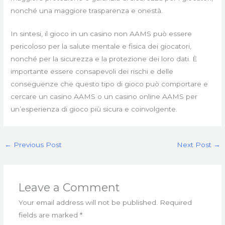
nonché una maggiore trasparenza e onestà.
In sintesi, il gioco in un casino non AAMS può essere
pericoloso per la salute mentale e fisica dei giocatori,
nonché per la sicurezza e la protezione dei loro dati. È
importante essere consapevoli dei rischi e delle
conseguenze che questo tipo di gioco può comportare e
cercare un casino AAMS o un casino online AAMS per
un’esperienza di gioco più sicura e coinvolgente.
←
Previous Post
Next Post
→
Leave a Comment
Your email address will not be published.
Required
fields are marked
*