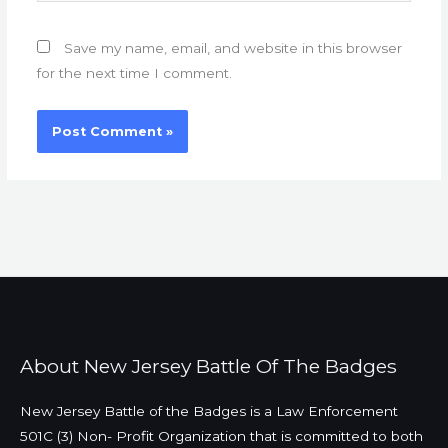
Save my name, email, and website in this browser
for the next time I comment.
About New Jersey Battle Of The Badges
New Jersey Battle of the Badges is a Law Enforcement
501C (3) Non- Profit Organization that is committed to both