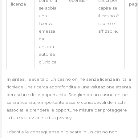
controlla
recensioni
critici per
licenza
pag
se abbia
capire se
una
il casino è
licenza
sicuro e
emessa
affidabile.
da
un’altra
autorità
giuridica.
In sintesi, la scelta di un casino online senza licenza in Italia
richiede una ricerca approfondita e una valutazione attenta
dei rischi e delle opportunità. Scegliendo un casino online
senza licenza, è importante essere consapevoli dei rischi
associati e prendere le opportune misure per proteggere
la tua sicurezza e la tua privacy.
I rischi e le conseguenze di giocare in un casino non