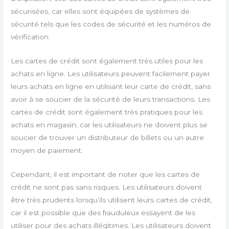
sécurisées, car elles sont équipées de systèmes de
sécurité tels que les codes de sécurité et les numéros de
vérification.
Les cartes de crédit sont également très utiles pour les
achats en ligne. Les utilisateurs peuvent facilement payer
leurs achats en ligne en utilisant leur carte de crédit, sans
avoir à se soucier de la sécurité de leurs transactions. Les
cartes de crédit sont également très pratiques pour les
achats en magasin, car les utilisateurs ne doivent plus se
soucier de trouver un distributeur de billets ou un autre
moyen de paiement.
Cependant, il est important de noter que les cartes de
crédit ne sont pas sans risques. Les utilisateurs doivent
être très prudents lorsqu’ils utilisent leurs cartes de crédit,
car il est possible que des frauduleux essayent de les
utiliser pour des achats illégitimes. Les utilisateurs doivent