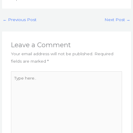
←
Previous Post
Next Post
→
Leave a Comment
Your email address will not be published.
Required
fields are marked
*
Type
here..