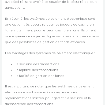
avec facilité, sans avoir à se soucier de la sécurité de leurs
transactions.
En résumé, les systèmes de paiement électronique sont
une option très populaire pour les joueurs de casino en
ligne, notamment pour le Leon casino en ligne. Ils offrent
une expérience de jeu en ligne sécurisée et agréable, ainsi
que des possibilités de gestion de fonds efficaces.
Les avantages des systèmes de paiement électronique :
La sécurité des transactions
La rapidité des transactions
La facilité de gestion des fonds
Il est important de noter que les systèmes de paiement
électronique sont soumis à des règles et des
réglementations strictes, pour garantir la sécurité et la
transparence des transactions.