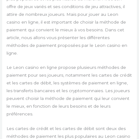
offre de jeux variés et ses conditions de jeu attractives, il
attire de nombreux joueurs. Mais pour jouer au Leon
casino en ligne, il est important de choisir la méthode de
paiement qui convient le mieux à vos besoins. Dans cet
article, nous allons vous présenter les différentes
méthodes de paiement proposées par le Leon casino en
ligne.
Le Leon casino en ligne propose plusieurs méthodes de
paiement pour ses joueurs, notamment les cartes de crédit
et les cartes de débit, les systèmes de paiement en ligne,
les transferts bancaires et les cryptomonnaies. Les joueurs
peuvent choisir la méthode de paiement qui leur convient
le mieux, en fonction de leurs besoins et de leurs
préférences.
Les cartes de crédit et les cartes de débit sont deux des
méthodes de paiement les plus populaires au Leon casino